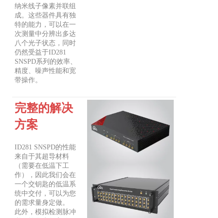
纳米线子像素并联组
成。这些器件具有独
特的能力，可以在一
次测量中分辨出多达
八个光子状态，同时
仍然受益于ID281
SNSPD系列的效率、
精度、噪声性能和宽
带操作。
完整的解决
方案
ID281 SNSPD的性能
来自于其超导材料
（需要在低温下工
作），因此我们会在
一个交钥匙的低温系
统中交付，可以为您
的需求量身定做。
此外，模拟检测脉冲