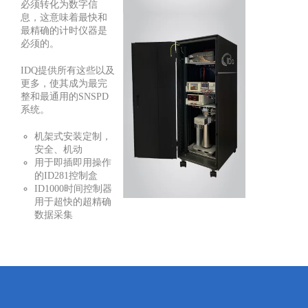
必须转化为数字信
息，这意味着最快和
最精确的计时仪器是
必须的。
IDQ提供所有这些以及
更多，使其成为最完
整和最通用的SNSPD
系统。
机架式安装定制，
安全、机动
用于即插即用操作
的ID281控制盒
ID1000时间控制器
用于超快的超精确
数据采集