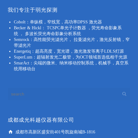
我们专注于弱光探测
Cobolt：单纵模，窄线宽，高功率DPSS 激光器
Becker & Hickl： TCSPC单光子计数器 ，荧光寿命影象系
统 ， 多波长荧光寿命影象分析系统
Semrock：高性能荧光滤光片， 拉曼滤光片，激光反射镜，窄
带滤光片
Energetiq：超高亮度，宽光谱，激光激发等离子LDLS灯源
SuperLum：超辐射发光二极管，为OCT领域首选低相干光源
SmarAct：尖端的微米、纳米移动控制系统，机械手，真空系
统用移动台
成都成光科越仪器有限公司
成都市高新区盛安街401号凯旋南城B-1816