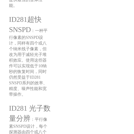
能。
ID281超快
SNSPD
：一种平
行像素的SNSPD设
计，同样有四个或八
个纳米线子像素，但
改为用于减轻光子堆
积效应。使用这些器
件可以实现低于10纳
秒的恢复时间，同时
仍然受益于ID281
SNSPD系列的效率、
精度、噪声性能和宽
带操作。
ID281 光子数
量分辨
：平行像
素SNSPD设计，每个
探测器由四个或八个