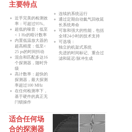
主要特点
连续的系统运行
近乎完美的检测效
通过定期自动氦气回收延
率：可超过95%。
长系统寿命
超低的噪音：低至
可靠和强大的性能，包括
< 1 Hz的暗计数率
全球24小时的技术支持
内置低温放大器的
可选项：
超高精度：低至<
独立的机架式系统
25 ps的时间抖动
先进的时间标记、重合过
混合和匹配多达16
滤和延迟/脉冲生成
个探测器，随时升
级
高计数率：超快的
探测器，最大探测
率超过100 MHz
在任何检测率下，
基于硬件的真正无
闩锁操作
适合任何场
合的探测器