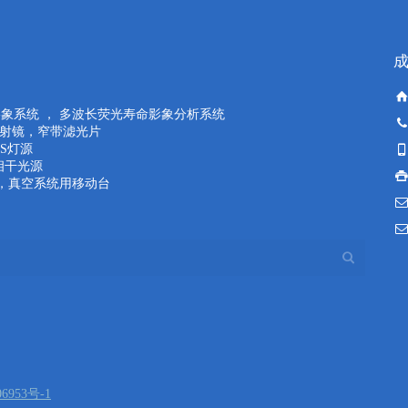
荧光寿命影象系统 ， 多波长荧光寿命影象分析系统
反射镜，窄带滤光片
LS灯源
相干光源
手，真空系统用移动台
6953号-1