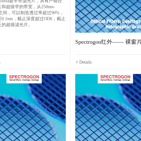
lluxa超窄带滤光片，具有严格控
和超级窄的带宽，从250nm-
nm之间，可以制造透过率超过90%，
0.1nm，截止深度超过OD6，截止
泛的超级滤光片。
Spectrogon红外—— 裸窗
s
Details