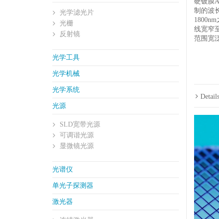
硬镀膜A
制的波长
光学滤光片
1800
光栅
线宽窄至
反射镜
范围宽
光学工具
光学机械
光学系统
Detail
光源
SLD宽带光源
可调谐光源
显微镜光源
光谱仪
单光子探测器
激光器