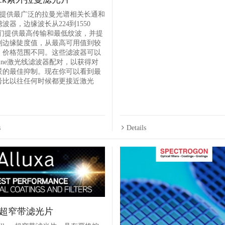
ock提供最广泛的拉曼光谱相关长通和
波器，边缘波长从224到1550
它们提供最高传输和最低纹波，并提
列边缘陡度值，从最高可用值到较
，价格范围不同。这些滤波器可以
Line激光线滤波器配对，以获得对
景的最佳抑制。现在你可以看到最
号比以往任何时候都更接近激光
s
Details
uxa超窄带滤光片