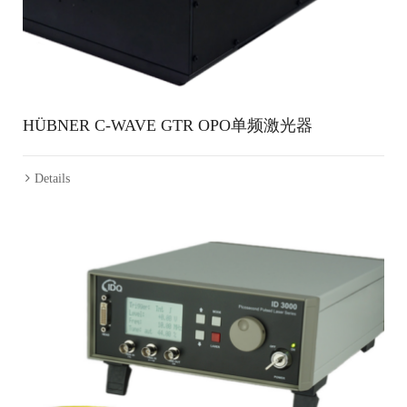
HÜBNER C-WAVE GTR OPO单频激光器
Details