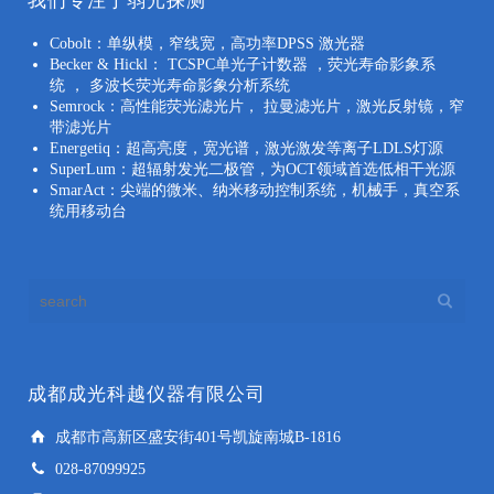
我们专注于弱光探测
Cobolt：单纵模，窄线宽，高功率DPSS 激光器
Becker & Hickl： TCSPC单光子计数器 ，荧光寿命影象系
统 ， 多波长荧光寿命影象分析系统
Semrock：高性能荧光滤光片， 拉曼滤光片，激光反射镜，窄
带滤光片
Energetiq：超高亮度，宽光谱，激光激发等离子LDLS灯源
SuperLum：超辐射发光二极管，为OCT领域首选低相干光源
SmarAct：尖端的微米、纳米移动控制系统，机械手，真空系
统用移动台
成都成光科越仪器有限公司
成都市高新区盛安街401号凯旋南城B-1816
028-87099925