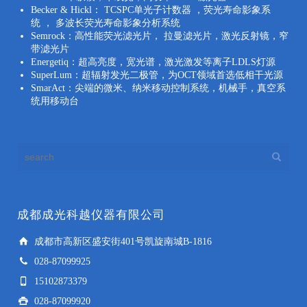
Becker & Hickl： TCSPC单光子计数器 ，荧光寿命影象系
统 ， 多波长荧光寿命影象分析系统
Semrock：高性能荧光滤光片， 拉曼滤光片，激光反射镜，窄
带滤光片
Energetiq：超高亮度，宽光谱，激光激发等离子LDLS灯源
SuperLum：超辐射发光二极管，为OCT领域首选低相干光源
SmarAct：尖端的微米、纳米移动控制系统，机械手，真空系
统用移动台
成都成光科越仪器有限公司
成都市高新区盛安街401号凯旋南城B-1816
028-87099925
15102873379
028-87099920