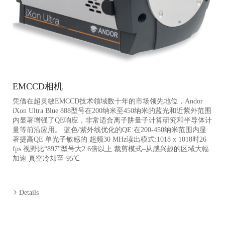
EMCCD相机
凭借在超灵敏EMCCD技术领域数十年的市场领先地位，Andor
iXon Ultra Blue 888型号在200纳米至450纳米的蓝光和近紫外范围
内显著增强了QE响应，非常适合离子阱量子计算研究和半导体计
量等前沿应用。 蓝色/紫外线优化的QE:在200-450纳米范围内显
著提高QE 单光子敏感的 超频30 MHz读出模式:1018 x 1018时26
fps 视野比“897”型号大2.6倍以上 裁剪模式–从感兴趣的区域大幅
加速 真空冷却至-95℃
Details