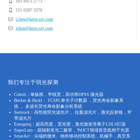
183 8413 2773
151 0287 3379
cchen@kern-ray.com
jchou@kern-ray.com
我们专注于弱光探测
Cobolt：单纵模，窄线宽，高功率DPSS 激光器
Becker & Hickl： TCSPC单光子计数器 ，荧光寿命影象系
统 ， 多波长荧光寿命影象分析系统
Semrock：高性能荧光滤光片， 拉曼滤光片，激光反射镜，窄
带滤光片
Energetiq：超高亮度，宽光谱，激光激发等离子LDLS灯源
SuperLum：超辐射发光二极管，为OCT领域首选低相干光源
SmarAct：尖端的微米、纳米移动控制系统，机械手，真空系