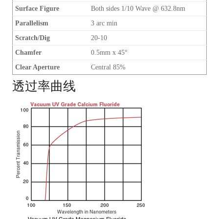
Surface Figure
Both sides 1/10 Wave @ 632.8nm
Parallelism
3 arc min
Scratch/Dig
20-10
Chamfer
0.5mm x 45°
Clear Aperture
Central 85%
透过率曲线