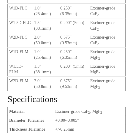
W1D-FLC
1.0”
0.250”
Excimer-grade
(25.4mm)
(6.35mm)
CaF
2
W1.5D-FLC
1.5”
0.200” (5mm)
Excimer-grade
(38.1mm)
CaF
2
W2D-FLC
2.0”
0.375”
Excimer-grade
(50.8mm)
(9.53mm)
CaF
2
W1D-FLM
1.0”
0.250”
Excimer-grade
(25.4mm)
(6.35mm)
MgF
2
W1.5D-
1.5”
0.200” (5mm)
Excimer-grade
FLM
(38.1mm)
MgF
2
W2D-FLM
2.0”
0.375”
Excimer-grade
(50.8mm)
(9.53mm)
MgF
2
Specifications
Material
Excimer-grade CaF
, MgF
2
2
Diameter Tolerance
+0.00/-0.005”
Thickness Tolerance
+/-0.25mm