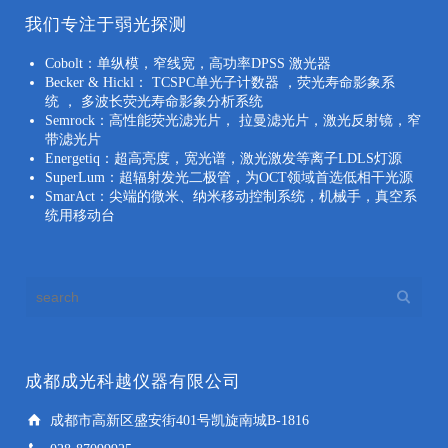
我们专注于弱光探测
Cobolt：单纵模，窄线宽，高功率DPSS 激光器
Becker & Hickl： TCSPC单光子计数器 ，荧光寿命影象系
统 ， 多波长荧光寿命影象分析系统
Semrock：高性能荧光滤光片， 拉曼滤光片，激光反射镜，窄
带滤光片
Energetiq：超高亮度，宽光谱，激光激发等离子LDLS灯源
SuperLum：超辐射发光二极管，为OCT领域首选低相干光源
SmarAct：尖端的微米、纳米移动控制系统，机械手，真空系
统用移动台
成都成光科越仪器有限公司
成都市高新区盛安街401号凯旋南城B-1816