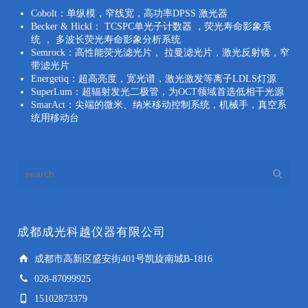
Cobolt：单纵模，窄线宽，高功率DPSS 激光器
Becker & Hickl： TCSPC单光子计数器 ，荧光寿命影象系
统 ， 多波长荧光寿命影象分析系统
Semrock：高性能荧光滤光片， 拉曼滤光片，激光反射镜，窄
带滤光片
Energetiq：超高亮度，宽光谱，激光激发等离子LDLS灯源
SuperLum：超辐射发光二极管，为OCT领域首选低相干光源
SmarAct：尖端的微米、纳米移动控制系统，机械手，真空系
统用移动台
成都成光科越仪器有限公司
成都市高新区盛安街401号凯旋南城B-1816
028-87099925
15102873379