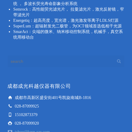
统 ， 多波长荧光寿命影象分析系统
Semrock：高性能荧光滤光片， 拉曼滤光片，激光反射镜，窄
带滤光片
Energetiq：超高亮度，宽光谱，激光激发等离子LDLS灯源
SuperLum：超辐射发光二极管，为OCT领域首选低相干光源
SmarAct：尖端的微米、纳米移动控制系统，机械手，真空系
统用移动台
成都成光科越仪器有限公司
成都市高新区盛安街401号凯旋南城B-1816
028-87099925
15102873379
028-87099920
jchou@kern-ray.com