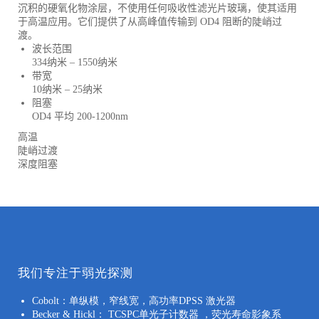
沉积的硬氧化物涂层，不使用任何吸收性滤光片玻璃，使其适用
于高温应用。它们提供了从高峰值传输到 OD4 阻断的陡峭过
渡。
波长范围
334纳米 – 1550纳米
带宽
10纳米 – 25纳米
阻塞
OD4 平均 200-1200nm
高温
陡峭过渡
深度阻塞
我们专注于弱光探测
Cobolt：单纵模，窄线宽，高功率DPSS 激光器
Becker & Hickl： TCSPC单光子计数器 ，荧光寿命影象系