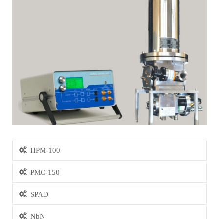
HPM-100
PMC-150
SPAD
NbN