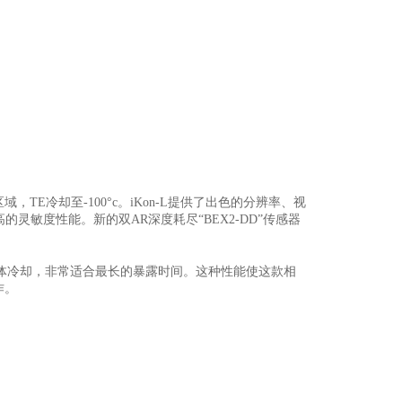
图像区域，TE冷却至-100°c。iKon-L提供了出色的分辨率、视
灵敏度性能。新的双AR深度耗尽“BEX2-DD”传感器
压缩气体冷却，非常适合最长的暴露时间。这种性能使这款相
作。