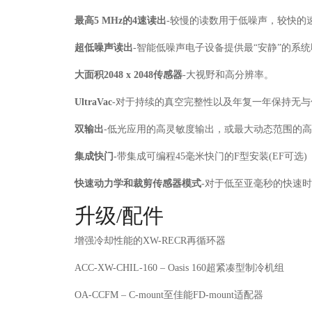
最高5 MHz的4速读出
-较慢的读数用于低噪声，较快的速
超低噪声读出
-智能低噪声电子设备提供最“安静”的系
大面积2048 x 2048传感器
-大视野和高分辨率。
UltraVac
-对于持续的真空完整性以及年复一年保持无与
双输出
-低光应用的高灵敏度输出，或最大动态范围的
集成快门
-带集成可编程45毫米快门的F型安装(EF可选)
快速动力学和裁剪传感器模式
-对于低至亚毫秒的快速
升级/配件
增强冷却性能的XW-RECR再循环器
ACC-XW-CHIL-160 – Oasis 160超紧凑型制冷机组
OA-CCFM – C-mount至佳能FD-mount适配器