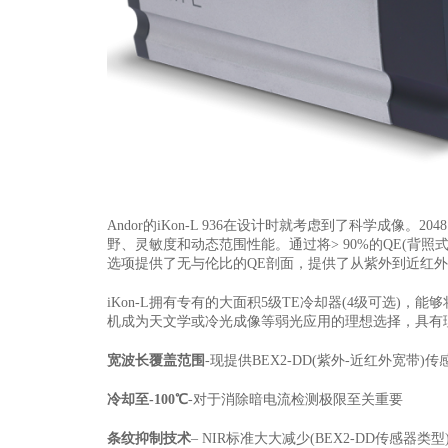
Andor的iKon-L 936在设计时就考虑到了科学成像。204
野、灵敏度和动态范围性能。通过将> 90%的QE(背照
选项提供了无与伦比的QE剖面，提供了从紫外到近红外
iKon-L拥有专有的大面积5级TE冷却器(4级可选)
机成为天文学或冷光成像等弱光应用的理想选择，具有理想
宽波长覆盖范围
-现提供BEX2-DD(紫外-近红外宽带)
冷却至-100℃
-对于消除暗电流检测极限至关重要
条纹抑制技术
– NIR标准大大减少(BEX2-DD传感器类型