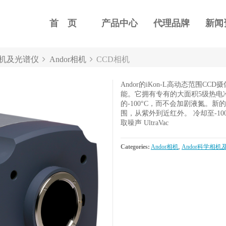
首 页
产品中心
代理品牌
新闻
相机及光谱仪
Andor相机
CCD相机
Andor的iKon-L高动态范围
能。它拥有专有的大面积5级热电
的-100°C，而不会加剧液氮。新
围，从紫外到近红外。 冷却至-100℃ 
取噪声 UltraVac
Categories:
Andor相机
,
Andor科学相机