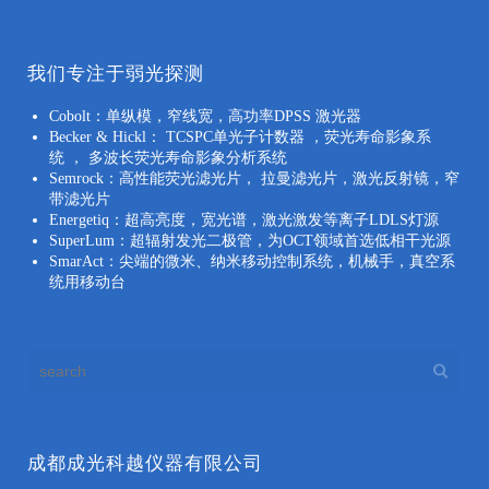
我们专注于弱光探测
Cobolt：单纵模，窄线宽，高功率DPSS 激光器
Becker & Hickl： TCSPC单光子计数器 ，荧光寿命影象系
统 ， 多波长荧光寿命影象分析系统
Semrock：高性能荧光滤光片， 拉曼滤光片，激光反射镜，窄
带滤光片
Energetiq：超高亮度，宽光谱，激光激发等离子LDLS灯源
SuperLum：超辐射发光二极管，为OCT领域首选低相干光源
SmarAct：尖端的微米、纳米移动控制系统，机械手，真空系
统用移动台
成都成光科越仪器有限公司