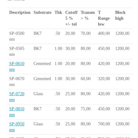
Description
Substrate
Thk
Cutoff
Transm
T
Block
5 %
> %
Range
high
+/- tol
low
SP-0500
BK7
.50
20,00
70,00
400,00
1200,00
nm
SP-0505
BK7
1.00
30,00
80,00
450,00
1200,00
nm
SP-0610
Cemented
1.00
20,00
80,00
420,00
1200,00
nm
SP-0670
Cemented
1.00
30,00
60,00
320,00
1200,00
nm
SP-0720
Glass
.50
25,00
80,00
420,00
1200,00
nm
SP-0810
BK7
.50
20,00
75,00
450,00
1200,00
nm
SP-0950
Glass
.50
25,00
80,00
700,00
1200,00
nm