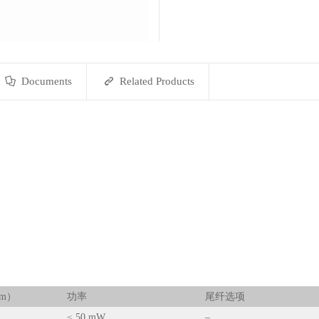
Documents
Related Products
nm）
功率
尾纤选项
≤ 50 mW
–