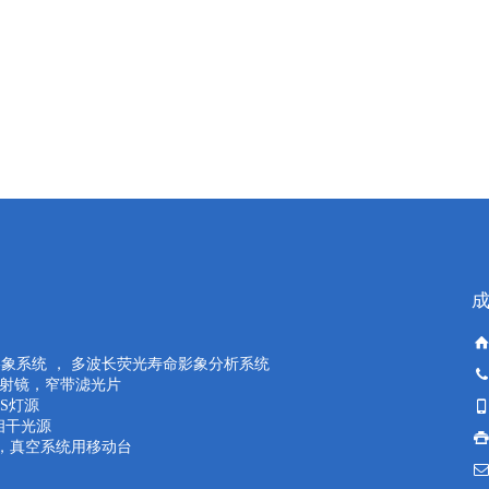
荧光寿命影象系统 ， 多波长荧光寿命影象分析系统
反射镜，窄带滤光片
LS灯源
相干光源
手，真空系统用移动台