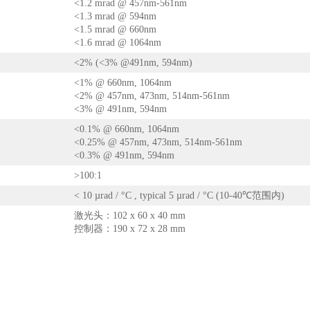
<1.2 mrad @ 457nm-561nm
<1.3 mrad @ 594nm
<1.5 mrad @ 660nm
<1.6 mrad @ 1064nm
<2% (<3% @491nm, 594nm)
<1% @ 660nm, 1064nm
<2% @ 457nm, 473nm, 514nm-561nm
<3% @ 491nm, 594nm
<0.1% @ 660nm, 1064nm
<0.25% @ 457nm, 473nm, 514nm-561nm
<0.3% @ 491nm, 594nm
>100:1
< 10 µrad / °C , typical 5 µrad / °C (10-40℃范围内)
激光头：102 x 60 x 40 mm
控制器：190 x 72 x 28 mm