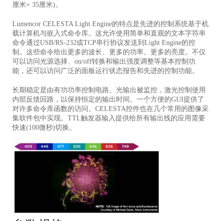
厘米× 35厘米)。
Lumencor CELESTA Light Engine的特点是先进的控制系统基于机
载计算机与嵌入式命令库。
这允许使用简单和直观的文本字符串
命令通过USB/RS-232或TCP串行协议发送到Light Engine的控
制。
这些命令给出更多的波长、
更多的功率。
更多的亮度。
不仅
可以访问光源选择、on/off转换和输出强度调整等基本控制功
能，还可以访问广泛的面板运行状态报告和先进的控制功能。
长期稳定是由有功功率控制电路。光输出被监控，激光控制使用
内部反馈回路，以保持恒定的输出时间。一个方便的GUI提供了
对许多命令库函数的访问。CELESTA控件也在几个常用的图像采
集软件包中实现。TTL触发器输入提供给所有输出线的应用需要
快速(100微秒)切换。