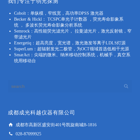
我们专注于弱光探测
Cobolt：单纵模，窄线宽，高功率DPSS 激光器
Becker & Hickl： TCSPC单光子计数器 ，荧光寿命影象系
统 ， 多波长荧光寿命影象分析系统
Semrock：高性能荧光滤光片， 拉曼滤光片，激光反射镜，窄
带滤光片
Energetiq：超高亮度，宽光谱，激光激发等离子LDLS灯源
SuperLum：超辐射发光二极管，为OCT领域首选低相干光源
SmarAct：尖端的微米、纳米移动控制系统，机械手，真空系
统用移动台
成都成光科越仪器有限公司
成都市高新区盛安街401号凯旋南城B-1816
028-87099925