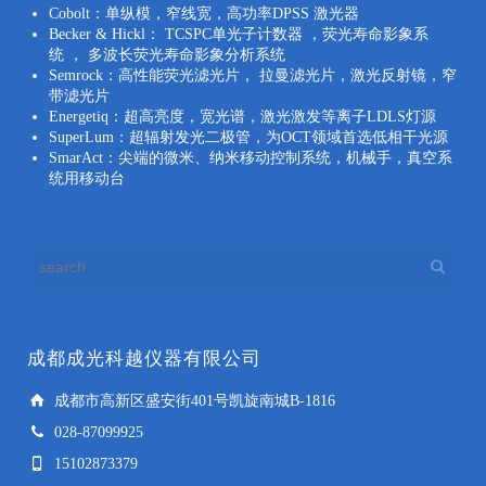
Cobolt：单纵模，窄线宽，高功率DPSS 激光器
Becker & Hickl： TCSPC单光子计数器 ，荧光寿命影象系
统 ， 多波长荧光寿命影象分析系统
Semrock：高性能荧光滤光片， 拉曼滤光片，激光反射镜，窄
带滤光片
Energetiq：超高亮度，宽光谱，激光激发等离子LDLS灯源
SuperLum：超辐射发光二极管，为OCT领域首选低相干光源
SmarAct：尖端的微米、纳米移动控制系统，机械手，真空系
统用移动台
成都成光科越仪器有限公司
成都市高新区盛安街401号凯旋南城B-1816
028-87099925
15102873379