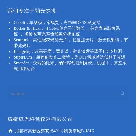
我们专注于弱光探测
Cobolt：单纵模，窄线宽，高功率DPSS 激光器
Becker & Hickl： TCSPC单光子计数器 ，荧光寿命影象系
统 ， 多波长荧光寿命影象分析系统
Semrock：高性能荧光滤光片， 拉曼滤光片，激光反射镜，窄
带滤光片
Energetiq：超高亮度，宽光谱，激光激发等离子LDLS灯源
SuperLum：超辐射发光二极管，为OCT领域首选低相干光源
SmarAct：尖端的微米、纳米移动控制系统，机械手，真空系
统用移动台
成都成光科越仪器有限公司
成都市高新区盛安街401号凯旋南城B-1816